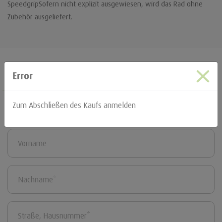
SpeedgripSofern nicht explizit ausgewiesen, wird das Rad ohne
Zubehör ausgeliefert.
Error
Rechnungsadresse eingeben
Zum Abschließen des Kaufs anmelden
Anrede*:
Herr
Frau