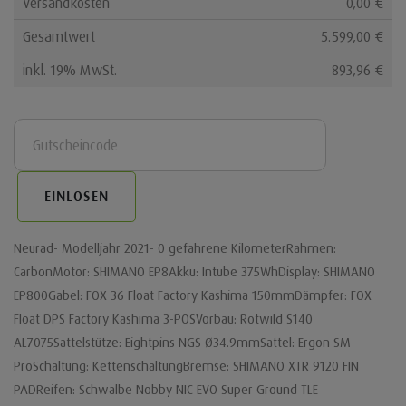
Versandkosten
0,00 €
Gesamtwert
5.599,00 €
inkl. 19% MwSt.
893,96 €
EINLÖSEN
Neurad- Modelljahr 2021- 0 gefahrene KilometerRahmen:
CarbonMotor: SHIMANO EP8Akku: Intube 375WhDisplay: SHIMANO
EP800Gabel: FOX 36 Float Factory Kashima 150mmDämpfer: FOX
Float DPS Factory Kashima 3-POSVorbau: Rotwild S140
AL7075Sattelstütze: Eightpins NGS Ø34.9mmSattel: Ergon SM
ProSchaltung: KettenschaltungBremse: SHIMANO XTR 9120 FIN
PADReifen: Schwalbe Nobby NIC EVO Super Ground TLE