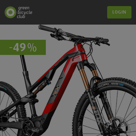
LOGIN
-
%
49